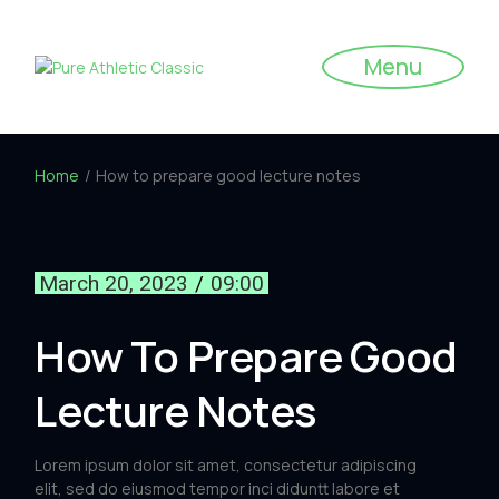
Menu
Home
How to prepare good lecture notes
March 20, 2023
09:00
How To Prepare Good
Lecture Notes
Lorem ipsum dolor sit amet, consectetur adipiscing
elit, sed do eiusmod tempor inci diduntt labore et