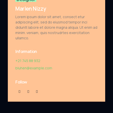
Marlen Nizzy
Lorem ipsum dolor sit amet, consect etur
adipiscing elit, sed do eiusmod tempor inci
diduntt labore et dolore magna aliqua. Ut enim ad
minim. veniam, quis nostrudrtes exercitation
ullamco.
Information
+21 745 88 932
bluhen@example.com
Follow