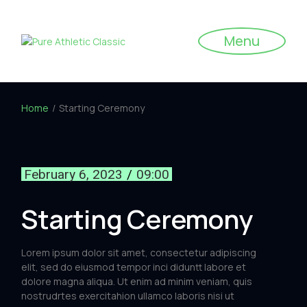
Menu
Home
Starting Ceremony
February 6, 2023
09:00
Starting Ceremony
Lorem ipsum dolor sit amet, consectetur adipiscing
elit, sed do eiusmod tempor inci diduntt labore et
dolore magna aliqua. Ut enim ad minim veniam, quis
nostrudrtes exercitahion ullamco laboris nisi ut