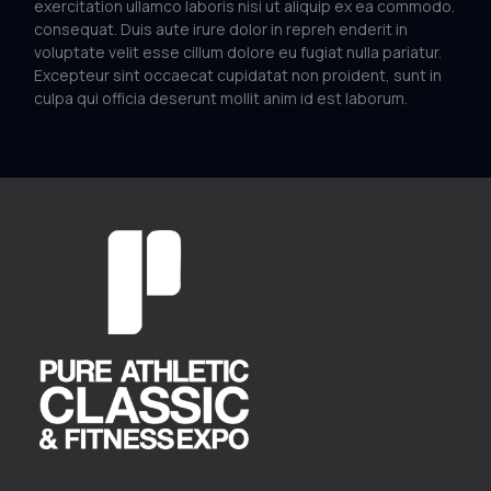
exercitation ullamco laboris nisi ut aliquip ex ea commodo.
consequat. Duis aute irure dolor in repreh enderit in
voluptate velit esse cillum dolore eu fugiat nulla pariatur.
Excepteur sint occaecat cupidatat non proident, sunt in
culpa qui officia deserunt mollit anim id est laborum.