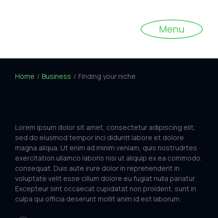
Menu
Home
Business
Finding your niche
Lorem ipsum dolor sit amet, consectetur adipiscing elit,
sed do eiusmod tempor inci diduntt labore et dolore
magna aliqua. Ut enim ad minim veniam, quis nostrudrtes
exercitation ullamco laboris nisi ut aliquip ex ea commodo.
consequat. Duis aute irure dolor in reprehenderit in
voluptate velit esse cillum dolore eu fugiat nulla pariatur.
Excepteur sint occaecat cupidatat non proident, sunt in
culpa qui officia deserunt mollit anim id est laborum.