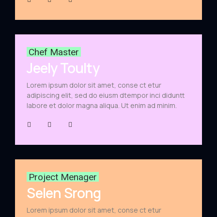
Chef Master
Jeely Toulty
Lorem ipsum dolor sit amet, conse ct etur
adipiscing elit, sed do eiusm dtempor inci diduntt
labore et dolor magna aliqua. Ut enim ad minim.
Project Menager
Selen Srong
Lorem ipsum dolor sit amet, conse ct etur