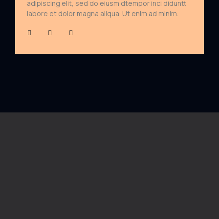
adipiscing elit, sed do eiusm dtempor inci diduntt
labore et dolor magna aliqua. Ut enim ad minim.