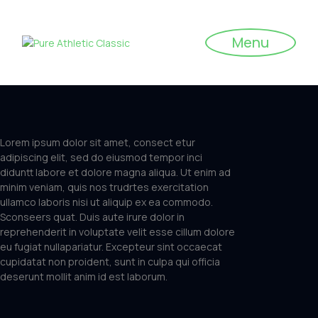
Menu
Lorem ipsum dolor sit amet, consect etur
adipiscing elit, sed do eiusmod tempor inci
diduntt labore et dolore magna aliqua. Ut enim ad
minim veniam, quis nos trudrtes exercitation
ullamco laboris nisi ut aliquip ex ea commodo.
Sconseers quat. Duis aute irure dolor in
reprehenderit in voluptate velit esse cillum dolore
eu fugiat nullapariatur. Excepteur sint occaecat
cupidatat non proident, sunt in culpa qui officia
deserunt mollit anim id est laborum.