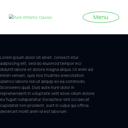
Menu
Lorem ipsum dolor sit amet, consect etur
adipiscing elit, sed do eiusmod tempor inci
diduntt labore et dolore magna aliqua. Ut enim ad
minim veniam, quis nos trudrtes exercitation
ullamco laboris nisi ut aliquip ex ea commodo.
Sconseers quat. Duis aute irure dolor in
reprehenderit in voluptate velit esse cillum dolore
eu fugiat nullapariatur. Excepteur sint occaecat
cupidatat non proident, sunt in culpa qui officia
deserunt mollit anim id est laborum.