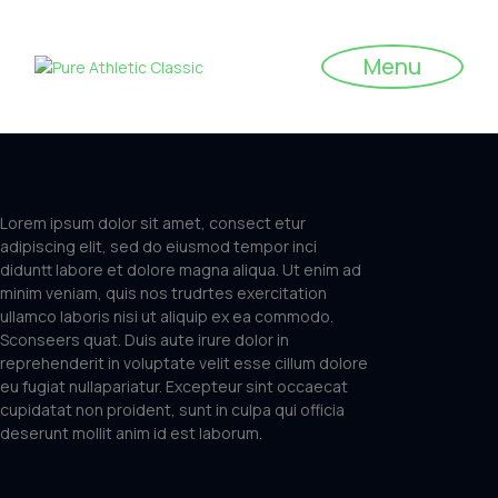
Menu
Lorem ipsum dolor sit amet, consect etur
adipiscing elit, sed do eiusmod tempor inci
diduntt labore et dolore magna aliqua. Ut enim ad
minim veniam, quis nos trudrtes exercitation
ullamco laboris nisi ut aliquip ex ea commodo.
Sconseers quat. Duis aute irure dolor in
reprehenderit in voluptate velit esse cillum dolore
eu fugiat nullapariatur. Excepteur sint occaecat
cupidatat non proident, sunt in culpa qui officia
deserunt mollit anim id est laborum.